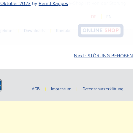
ail erreichbar. Auch unser Online-Shop ist von der Störung
 Oktober 2023
by
Bernd Kappes
DE
EN
ONLINE
SHOP
ngebote
Downloads
Kontakt
Next:
STÖRUNG BEHOBEN
AGB
Impressum
Datenschutzerklärung