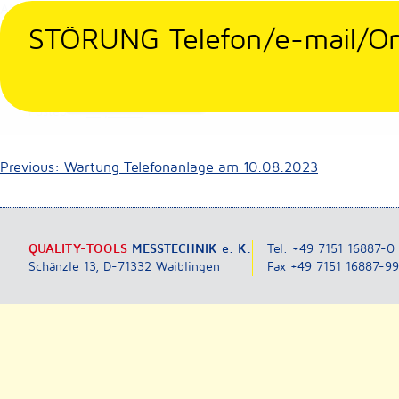
Skip
Aktuell liegt eine Störung unseres Internet-Anschlusses vor! 
betroffen.
to
STÖRUNG Telefon/e-mail/On
Der Internet-Anbieter arbeitet bereits an der Behebung der S
content
Posted in
Allgemein
Beitragsnavigation
Previous:
Wartung Telefonanlage am 10.08.2023
QUALITY-TOOLS
MESSTECHNIK e. K.
Tel. +49 7151 16887-0
Schänzle 13, D-71332 Waiblingen
Fax +49 7151 16887-9